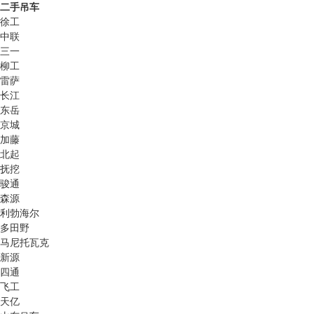
二手吊车
徐工
中联
三一
柳工
雷萨
长江
东岳
京城
加藤
北起
抚挖
骏通
森源
利勃海尔
多田野
马尼托瓦克
新源
四通
飞工
天亿