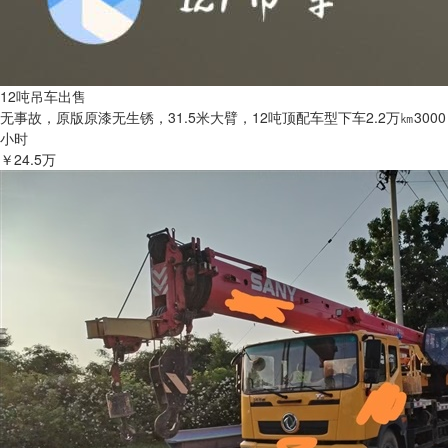
12吨吊车出售
无事故，原版原漆无生锈，31.5米大臂，12吨顶配车型下车2.2万㎞3000
小时
￥24.5万