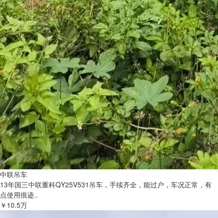
中联吊车
13年国三中联重科QY25V531吊车，手续齐全，能过户，车况正常，有
点使用痕迹..
￥10.5万