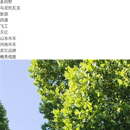
多田野
马尼托瓦克
新源
四通
飞工
天亿
山东吊车
河南吊车
其它品牌
相关信息