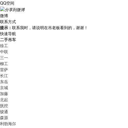
QQ空间
微博
联系方式
提示：
联系我时，请说明在吊老板看到的，谢谢！
快速导航
二手吊车
徐工
中联
三一
柳工
雷萨
长江
东岳
京城
加藤
北起
抚挖
骏通
森源
利勃海尔