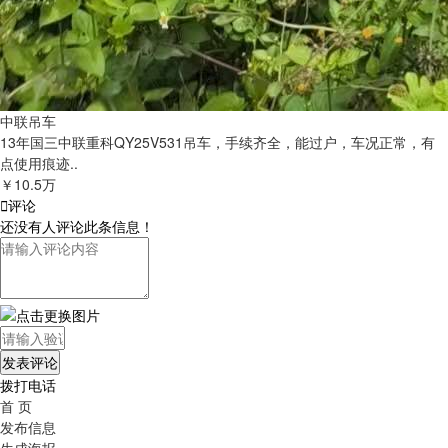
中联吊车
13年国三中联重科QY25V531吊车，手续齐全，能过户，车况正常，有
点使用痕迹..
￥10.5万

评论
还没有人评论此条信息！
拨打电话
首 页
发布信息